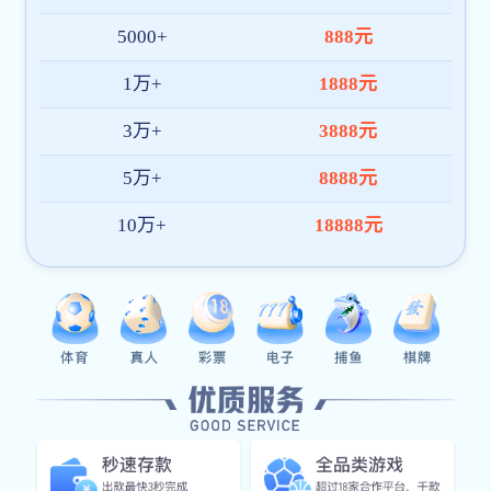
理解运动员面临的压力，也为球迷与媒体提供了更为
理性的思考角度。
1、运动员情绪管理
运动员在比赛中承受着巨大的压力，这种压力来自于
比赛本身、教练团队以及球迷的期待。在这种情况
下，情绪管理变得尤为重要。字母哥作为球队核心，
他必须在关键时刻承担起带队获胜的责任，当表现不
尽如人意时，自然会感受到外界的不满和质疑。
帕森斯指出，很多人往往忽视了运动员背后所承受的
心理负担。他们不仅要面对强烈竞争，还要处理个人
及家庭生活中的各种问题。因此，在遭遇嘘声时，不
应简单地批评，而是应该理解他们可能正在经历着怎
样复杂的情绪状态。