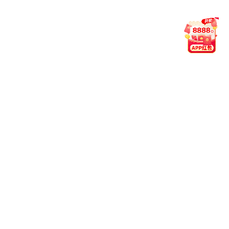
都应努力追求目标。从教练到球迷，每个人都能在这
个过程中发挥作用。帕森斯强调，无论是对于职业联
赛还是青少年联赛，有必要树立尊重与理解的重要价
值观，以便让每位参与者都有愉快而富有成效体验。
除了正面的氛围外，对于年轻一代来说，通过正确的
信息传递可以帮助他们形成合理的人生观。在观看比
赛的时候，如果能够更多关注选手们拼搏精神，而非
单纯追求胜负，那么就能减少无谓争议，让体育真正
成为团结人与人之间关系的一座桥梁。
最终，通过教育和宣传，我们希望能够培育出一代又
一代懂得欣赏竞技之美，并且尊重每位选手努力的人
们。这种良好的文化氛围，将使我们的体育事业蒸蒸
日上，为未来奠定坚实基础。