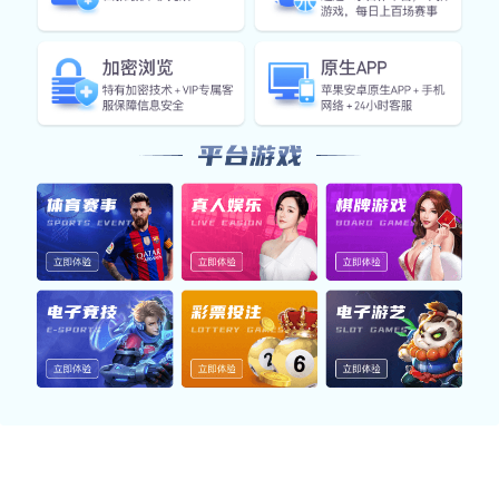
MK官网-MK(中国)·最新(中国)官方网站 用户活跃度与续访率
连续三年领先，综合评分稳定保持高位。
App下载
关于我们
隐私政策
服务协议
网站地图
认识 MK官网入口
MK官网入口官方网站【KY1.AC】官网认证:手机版、app下载、登录
入口、官方网站、网页版、平台、网址、地址、注册、娱乐，MK官
网入口(中国)官方网站欢迎大家选择真正的官方通道，同时我们提供
全天候7x24小时在线服务，第一时间处理各类问题，正规集团平台有
保障，欢迎体验！