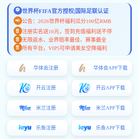
4. 我有哪些行为是不被允许的？
5. 我的信息会被如何保护？
6. 协议条款是否会变更？
7. 如有疑问应如何联系？
荣誉与成就
MK官网入口 在多个国际赛事科技平台评比中脱颖而出，持
续提升安全性与观赛体验。