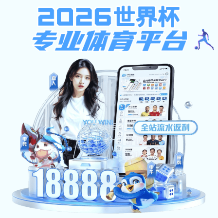
立即注册
MK官网入口
带您畅享全球体
育盛事
专业平台，数据精准，
高清直播
覆盖热门体育项
目。
聚焦足球、篮球、电竞等赛事，
每日内容实时更
新
。
极速访问
下载APP