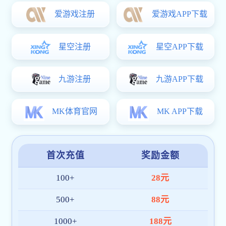
考辛斯盛赞新秀克尼佩尔或将
超越库里投篮纪录成就
2026-06-09 01:06
20 次阅读
首页
/
体育动态
在当今篮球界，投篮能力被视为球员最核心的素质之
一。近日，前NBA球星德马库斯·考辛斯对新秀克尼佩
尔赞不绝口，认为他有潜力超越史蒂芬·库里的投篮纪
录成就。这一观点引发了广泛关注和讨论。本文将从
四个方面详细探讨考辛斯的这一看法，包括克尼佩尔
的技术特点、职业生涯前景、与库里的比较以及他的
影响力。通过深入分析，我们可以更全面地理解克尼
佩尔为何被寄予厚望，以及他未来可能带来的变革。