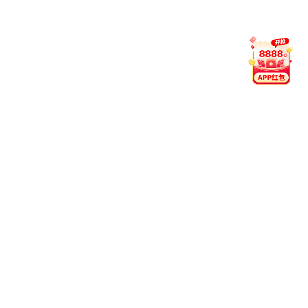
随着比赛经验逐渐积累，个人实力提升后，运动员往
往会承担起更重要的团队角色。在这一点上，根据考
辛斯对克尼佩尔评价来看，新秀不仅要成为得分手，
还需要发展其他方面能力，如组织进攻、带动全队
等，这是对其全面能力的一次挑战。
此外，当一名年轻球员如克尼佩尔崭露头角时，他所
产生的影响力往往会辐射到周围队友身上，从而提高
整体团队水平。这些因素无疑将推动球队朝着更加积
极向上的方向发展，也让球迷对于球队未来充满信
心。
因此，可以说，在接下来的赛季中，如果克尼佩尔能
够充分发挥自己的才能，不仅自己实现突破，也将在
很大程度上助推球队走向胜利，为整个联赛增添更多