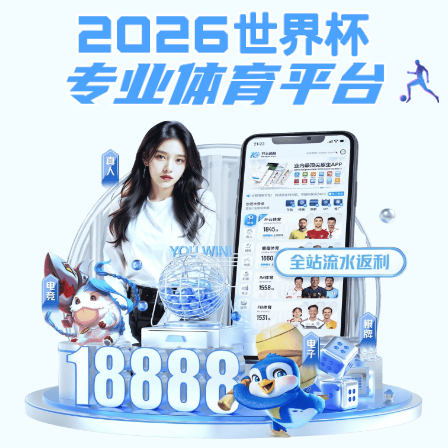
立即注册
MK官网入口
带您畅享全球体
育盛事
专业平台，数据精准，
高清直播
覆盖热门体育项
目。
聚焦足球、篮球、电竞等赛事，
每日内容实时更
新
。
极速访问
下载APP